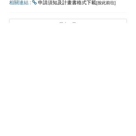
相關連結 :
申請須知及計畫書格式下載
[按此前往]
回上一頁
聯絡資訊
網站選單
嘉義市東區林森東路151號E棟
關於嘉易創
4樓
最新消息
Phone: +886 5 277 1796
服務項目