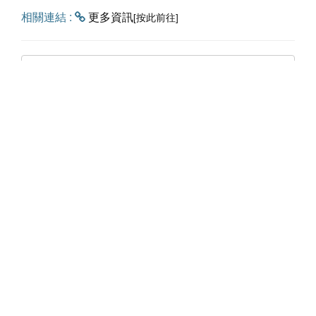
相關連結 :
更多資訊
[按此前往]
回上一頁
聯絡資訊
網站選單
嘉義市東區林森東路151號E棟
關於嘉易創
4樓
最新消息