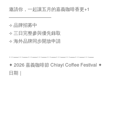
邀請你，一起讓五月的嘉義咖啡香更+1
—————————
⟢ 品牌招募中
⟢ 三日完整參與優先錄取
⟢ 海外品牌同步開放申請
⋯―⋯―⋯―⋯―⋯―⋯―⋯―⋯―⋯―
✦ 2026 嘉義咖啡節 Chiayi Coffee Festival ✦
日期｜
相關連結 :
報名連結
[按此前往]
回上一頁