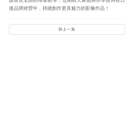
後品牌經營中，持續創作更具魅力的影像作品！
回上一頁
聯絡資訊
網站選單
嘉義市東區林森東路151號E棟
關於嘉易創
4樓
最新消息