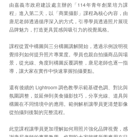
由嘉義市政府建設處主辦的「114年青年創業培力課
程」進入第二天，以「商業攝影」課程為核心內容，由
唐尼老師透過循序深入的方式，引導學員透過照片展現
品牌魅力，打造更具質感與吸引力的視覺風格。
課程從置中構圖與三分構圖講解開始，透過示例說明視
覺排列如何提升照片專業度。學員也親自拍攝商品與場
景，從光線、角度到構圖反覆調整，唐尼老師也逐一指
導，讓大家在實作中快速掌握拍攝要點。
還有後續的 Lightroom 調色教學示範基礎色調、對比與
氛圍調整，並延伸到美食攝影技巧，分享光線、道具與
構圖在不同情境中的應用。範例解析讓學員更清楚影像
從拍攝到後製的完整流程。
此堂課程讓學員更加理解如何用照片強化品牌視覺，感
謝唐尼老師的專業教學，也期盼大家能將所學應用在日