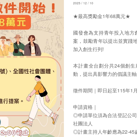
2025 / 12 / 10
★最高獎勵金1年68萬元★
國發會為支持青年投入地方創
案，鼓勵青年以提出並實踐地
加入創生行列!
本計畫全台劃分共24個創
動，提出具影響力的倡議主軸
徵件期間｜即日起至115年1月5
申請資格｜
◎申請單位須為合法登記公司
社團法人
◎計畫主持人年齡應為22-45