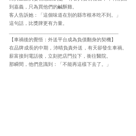
到嘉義，只為買他們的鹹酥雞。
客人告訴她：「這個味道在別的縣市根本吃不到。」
這句話，比獎牌更有力量。
________________________________________
【車禍後的覺悟：外送平台成為負債翻身的契機】
在品牌成長的中期，沛晴負責外送，有天卻發生車禍。
薪富接到電話後，立刻把店門拉下，衝往醫院。
那瞬間，他們意識到：「不能再這樣下去了。」
於是毅然加入外送平台。雖然平台抽成重，真正賺到的
有限，但意外地讓更多客人看見統香。
他們在外送餐袋裡放上名片，客人吃過之後，紛紛直接
上門消費。
平台成為引流管道，也是夫妻倆把負債真正轉為正向的
關鍵一步。
________________________________________
【從生活開始的創業，如今改寫更多人的味蕾】