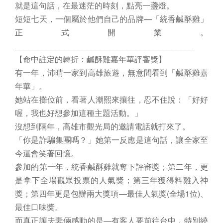
就是這句話，在最迷茫的時刻，點亮一盞燈。
短短七天，一個屬於他們自己的品牌—「統香鹹酥雞」
正式開業。
________________________________________
【命中註定的轉折：鹹酥雞嘉年華評審獎】
有一年，沛晴一家到高雄旅遊，無意間看到「鹹酥雞嘉
年華」。
她站在攤位前，看著人潮熙來攘往，忍不住說：「好好
喔，我也好想參加這種主題活動。」
沒想到隔年，高雄市觀光局的邀請電話就打來了。
「你是詐騙集團嗎？」她第一反應是這句話，讓全家至
今還會笑著回憶。
參加的第一年，統香鹹酥雞就奪下評審獎；第二年，更
是拿下全場觀眾投票的人氣獎；第三年獲得料雞入神
獎；第四年更是包辦兩大獎項—最佳人氣獎(全場1位)、
最佳口味獎。
而真正讓夫妻倆感動的是—有客人要前往台中，特別繞