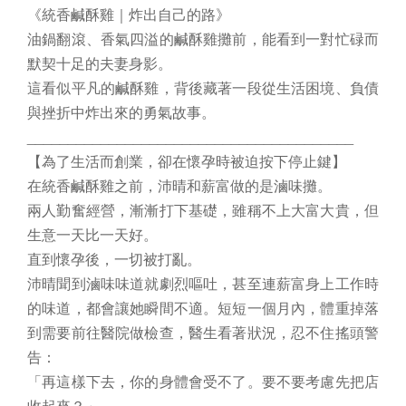
《統香鹹酥雞｜炸出自己的路》
油鍋翻滾、香氣四溢的鹹酥雞攤前，能看到一對忙碌而
默契十足的夫妻身影。
這看似平凡的鹹酥雞，背後藏著一段從生活困境、負債
與挫折中炸出來的勇氣故事。
________________________________________
【為了生活而創業，卻在懷孕時被迫按下停止鍵】
在統香鹹酥雞之前，沛晴和薪富做的是滷味攤。
兩人勤奮經營，漸漸打下基礎，雖稱不上大富大貴，但
生意一天比一天好。
直到懷孕後，一切被打亂。
沛晴聞到滷味味道就劇烈嘔吐，甚至連薪富身上工作時
的味道，都會讓她瞬間不適。短短一個月內，體重掉落
到需要前往醫院做檢查，醫生看著狀況，忍不住搖頭警
告：
「再這樣下去，你的身體會受不了。要不要考慮先把店
收起來？」