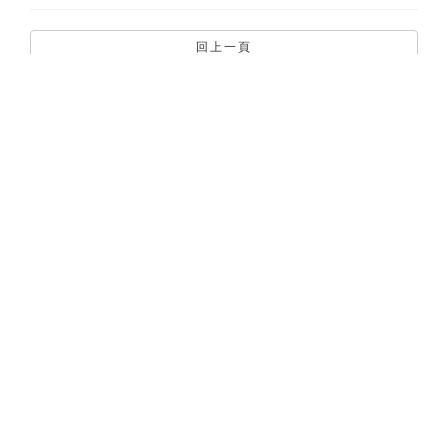
回上一頁
聯絡資訊
網站選單
嘉義市東區林森東路151號E棟
關於嘉易創
4樓
最新消息
Phone: +886 5 277 1796
服務項目
Fax: +886 5 271 7294
輔導廠商