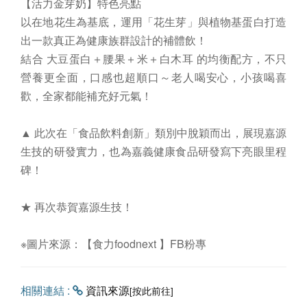
【活力金芽奶】特色亮點
以在地花生為基底，運用「花生芽」與植物基蛋白打造
出一款真正為健康族群設計的補體飲！
結合 大豆蛋白＋腰果＋米＋白木耳 的均衡配方，不只
營養更全面，口感也超順口～老人喝安心，小孩喝喜
歡，全家都能補充好元氣！
▲ 此次在「食品飲料創新」類別中脫穎而出，展現嘉源
生技的研發實力，也為嘉義健康食品研發寫下亮眼里程
碑！
★ 再次恭賀嘉源生技！
※圖片來源：【食力foodnext 】FB粉專
相關連結 :
資訊來源
[按此前往]