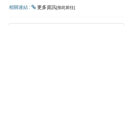
相關連結 :
更多資訊
[按此前往]
回上一頁
聯絡資訊
網站選單
嘉義市東區林森東路151號E棟
關於嘉易創
4樓
最新消息