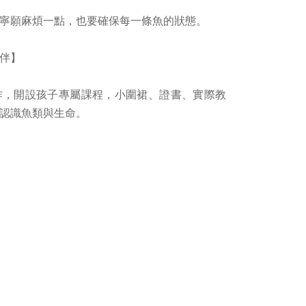
寧願麻煩一點，也要確保每一條魚的狀態。
伴】
作，開設孩子專屬課程，小圍裙、證書、實際教
認識魚類與生命。
從來不只是賣魚的地方，而是一個可以陪人學
園裡的一個櫃位，而是一個能被更多家庭、孩
，第一個想到的是我們，這樣就夠了。」
睿婕沒有替自己設限。
上，能持續累積信任、專業與溫度，
世界，也與夥伴們走向更遠的未來。