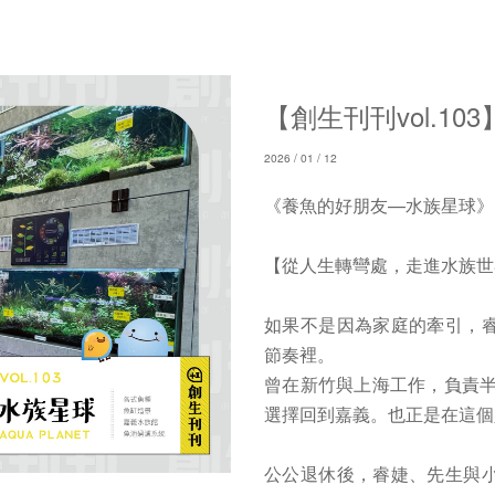
【創生刊刊vol.103
2026 / 01 / 12
《養魚的好朋友—水族星球》
【從人生轉彎處，走進水族世
如果不是因為家庭的牽引，
節奏裡。
曾在新竹與上海工作，負責半
選擇回到嘉義。也正是在這個
公公退休後，睿婕、先生與