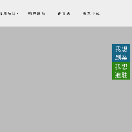
服務項目
輔導廠商
創青趴
表單下載