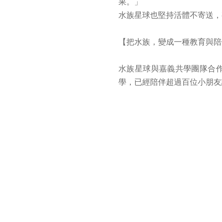
果。」
水族星球也堅持活體不寄送，
【把水族，變成一種教育與陪
水族星球與嘉義共學團隊合
學，已經陪伴超過百位小朋友
對睿婕來說，「水族星球」
習、嘗試的空間。
她希望未來不只是在寵物公
子、新手記住的名字。
「如果有一天，大家想到養魚
從半導體展場走進水族世界，
她只希望，在這座小小的星球
慢慢地，陪更多人走進水族的