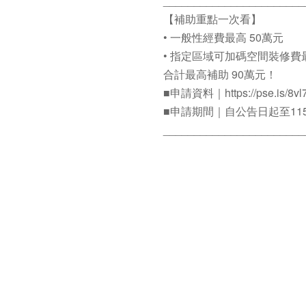
_______________________
【補助重點一次看】
• 一般性經費最高 50萬元
• 指定區域可加碼空間裝修費最
合計最高補助 90萬元！
■申請資料｜https://pse.is/8vl7
■申請期間｜自公告日起至115
_______________________
【專案辦公室】
嘉易創 創育中心
incubator@plus1-inno.com.t
05-2771796 陳小姐
週一至五 08:30–12:00、13:30
_______________________
這不只是補助
是嘉義邀請你，一起實現夢想