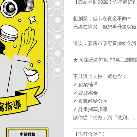
【最高補助90萬！你準備好
想創業，但卡在資金不夠？
已經在經營，但想再升級突破
這次，嘉義市政府直接給你資
★ 每案最高補助 90萬元創
不只資金支持，還包含：
✔ 創業輔導
✔ 資源媒合
✔ 實戰經驗分享
✔ 計畫撰寫指導
讓你從「想做」到「做到」，
_______________________
【你符合嗎？】