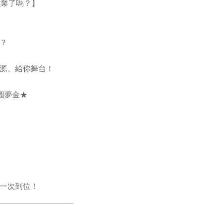
創業了嗎？】
？
源、給你舞台！
業圓夢金★
一次到位！
_________________