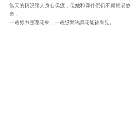
當天的情況讓人身心俱疲，但她和夥伴們仍不願輕易放
棄，
一邊努力整理花束，一邊想辦法讓花能被看見。
沒想到隔天迎來晴朗的好天氣，也讓營業額突破過往紀
錄。
這段經歷讓Somi更加確信，只要不輕言放棄，
事情往往會在意想不到的時刻迎來轉機。
《在慢步調的城市，找到屬於自己的花》
對Somi而言，嘉義的城市節奏正好與花藝創作相呼
應。
這裡的生活步調不急不徐，
讓人在挑選花材、整理花束的過程中，也能慢慢沉澱思
緒。