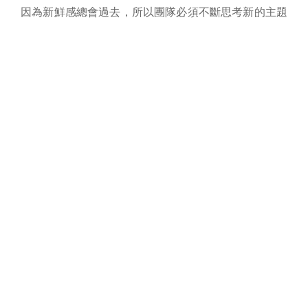
因為新鮮感總會過去，所以團隊必須不斷思考新的主題
活動、季節體驗與課程安排，才能持續維持場域的吸引
力。
因此，海賊庄也開始規劃更多不同方向的體驗內容。
除了持續深化食農教育，未來也希望結合新港周邊景點
與地方特色，發展更多與香草植物、農產DIY相關的活
動，讓大家不只是短暫停留，而是真正與土地產生連
結。
《地方創生，不只是做生意》
對謝璿而言，海賊庄從來不只是單純的觀光農場。
它更像是一場關於家鄉、土地與生活方式的實驗。