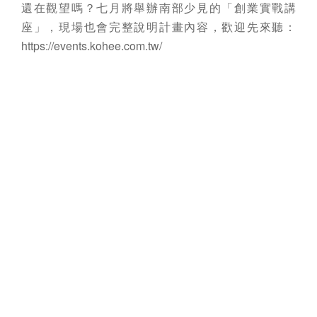
還在觀望嗎？七月將舉辦南部少見的「創業實戰講
座」，現場也會完整說明計畫內容，歡迎先來聽：
https://events.kohee.com.tw/
# 如有疑問請洽：
Jennifer / (07) 9623079
tingchun0514@sicglobal.net
相關連結 :
立即申請
[按此前往]
回上一頁