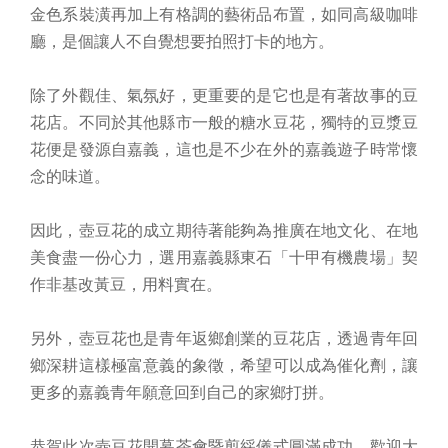
金色系裝潢再加上有格調的藝術品布置，如同高級咖啡
廳，是個讓人不自覺想要拍照打卡的地方。
除了外觀佳、氣氛好，更重要的是它也是有著故事的豆
花店。不同於其他縣市一般的糖水豆花，獨特的豆漿豆
花便是發源自嘉義，這也是不少在外的嘉義遊子時常懷
念的味道。
因此，壺豆花的成立期待著能夠為推廣在地文化、在地
美食盡一份心力，選用嘉義縣東石「十甲有機農場」契
作非基改黃豆，用料實在。
另外，壺豆花也是青年返鄉創業的豆花店，透過青年回
鄉深耕這樣極富意義的象徵，希望可以成為催化劑，讓
更多的嘉義青年願意回到自己的家鄉打拼。
恭賀此次壺豆花開幕茶會暨剪綵儀式圓滿成功。歡迎大