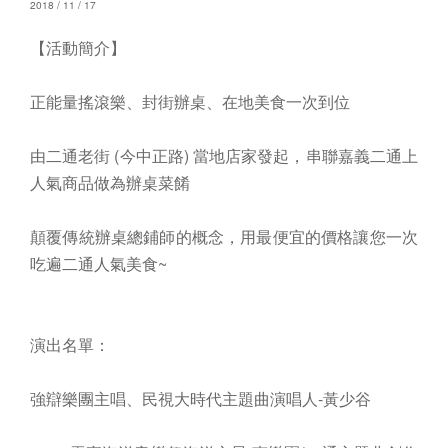
2018 / 11 / 17
【活動簡介】
正能量搖滾樂、封街辦桌、在地美食一次到位
由二通老街 (今中正路) 當地店家發起，串聯嘉義二通上
人氣商品做為辦桌菜餚
顛覆傳統辦桌總鋪師的概念，用最便宜的價格讓您一次
吃遍二通人氣美食~
演出名單：
強辯樂團主唱、民視大時代主題曲演唱人-黃少谷