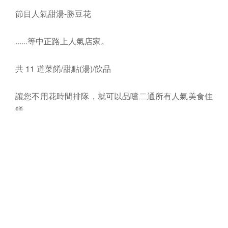
節目人氣甜湯-勝豆花
......等中正路上人氣店家。
共 11 道菜餚/甜點(湯)/飲品
讓您不用花時間排隊，就可以品嚐二通所有人氣美食佳
餚
超划算的菜色還能感受現場正能量的搖滾樂，期待您一
同來共襄盛舉這個屬於二通的搖滾饗宴。
詳細活動辦法，以現場公告為準，本公司保留活動內容
變更之權利。
票價資訊：