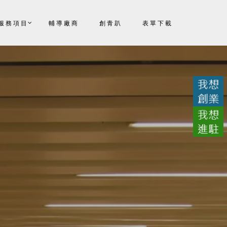
服務項目
輔導廠商
創青趴
表單下載