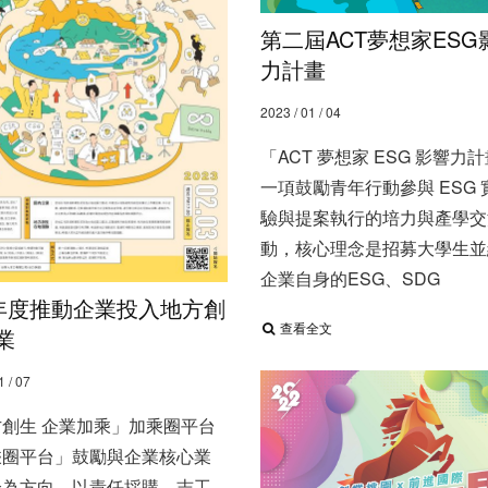
第二屆ACT夢想家ESG
力計畫
2023 / 01 / 04
「ACT 夢想家 ESG 影響力
一項鼓勵青年行動參與 ESG 
驗與提案執行的培力與產學交
動，核心理念是招募大學生並
企業自身的ESG、SDG
1年度推動企業投入地方創
查看全文
業
1 / 07
創生 企業加乘」加乘圈平台 ​
乘圈平台」鼓勵與企業核心業
合為方向，以責任採購、志工