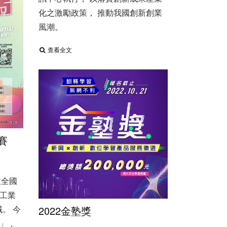
化之激勵政策， 推動我國創新創業
風潮。 ​
查看全文
賽
拔全國
工業
。 今
2022金塾獎
」，